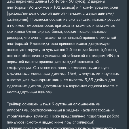
двух вариантах длины (35 футов и 50 футов), 2 ширины
платформы (96 дюймов и 102 дюйма) и 4 конфигурациях осей
(тридем/тандем с одной шиной - тандем с двумя шинами/
одинарная). Подвеска состоит из скользящих листовых рессор
и не имеет амортизаторов, при этом тандемные и тридемные
оси имеют балансирные балки, соединяющие листовые
рессоры, что очень похоже на ванильный прицеп с откидной
платформой. Разновидности прицепов имеют допустимую
полезную нагрузку от чуть менее 2,5 тонн до более 6,6 тонн,
все они обозначены уникальной табличкой с номером VIN на
передней панели прицепа для каждой включенной
конфигурации. Он также оснащен изготовленными с нуля
модульными стальными дисками 16x6, доступными с нулевым
вылетом для одинарных шин и со вылетом 5,35 дюйма для
сдвоенных дисков, доступных в 4 вариантах отделки вместе с
нестандартными шинами.
Трейлер оснащен двумя 9-футовыми алюминиевыми
аппарелями, расположенными в задней части платформы и
управляемыми вручную. Ниже представлена пошаговая работа
пандусов (смотрим видео ниже под спойлером!):
- Прицеп припаркован на относительно ровной поверхности и