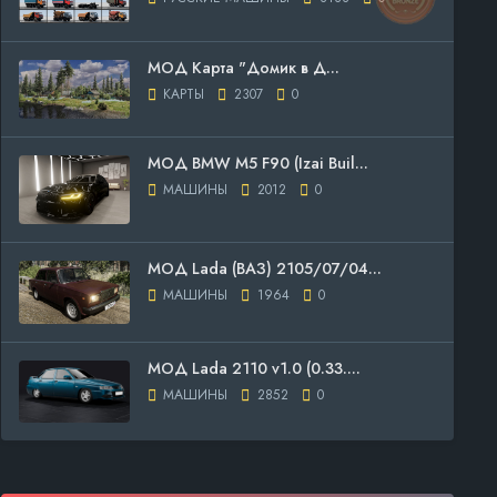
МОД Карта "Домик в Д...
КАРТЫ
2307
0
МОД BMW M5 F90 (Izai Buil...
МАШИНЫ
2012
0
МОД Lada (ВАЗ) 2105/07/04...
МАШИНЫ
1964
0
МОД Lada 2110 v1.0 (0.33....
МАШИНЫ
2852
0