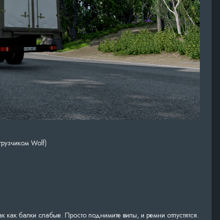
грузчиком Wolf)
так как балки слабые. Просто поднимите вилы, и ремни отпустятся.