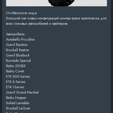
Особенности мода
Большой пак новых конфигураций монтер-трака практически для
всех стоковых автомобилей и трейлеров.
Автомобили:
Autobello Piccolina
Gavril Barstow
Bruckell Bastion
Gavril Bluebuck
Burnside Special
Ibishu 200BX
Ibishu Covet
ETK 800-Series
ETK K-Series
ETK I-Series
Gavril Grand Marshal
Ibishu Hopper
Soliad Lansdale
Bruckell LeGran