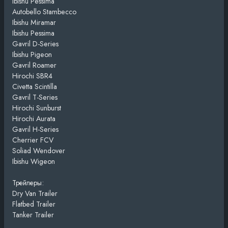
Ibishu Pessima
Autobello Stambecco
Ibishu Miramar
Ibishu Pessima
Gavril D-Series
Ibishu Pigeon
Gavril Roamer
Hirochi SBR4
Civetta Scintilla
Gavril T-Series
Hirochi Sunburst
Hirochi Aurata
Gavril H-Series
Cherrier FCV
Soliad Wendover
Ibishu Wigeon
Трейлеры:
Dry Van Trailer
Flatbed Trailer
Tanker Trailer