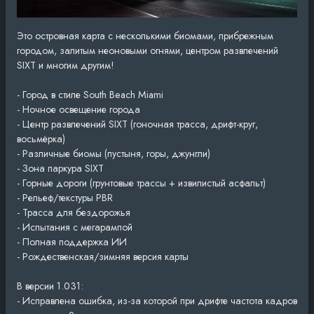
Это островная карта с несколькими биомами, прибрежным
городом, залитым неоновыми огнями, центром развлечений
SIXT и многим другим!
- Город в стиле South Beach Miami
- Ночное освещение города
- Центр развлечений SIXT (гоночная трасса, дрифт-круг,
восьмёрка)
- Различные биомы (пустыня, горы, джунгли)
- Зона паркура SIXT
- Горные дороги (грунтовые трассы + извилистый асфальт)
- Рельеф/текстуры PBR
- Трасса для бездорожья
- Испытания с мегарампой
- Полная поддержка ИИ
- Рождественская/зимняя версия карты
В версии 1.031:
- Исправлена ​​ошибка, из-за которой при дрифте частота кадров