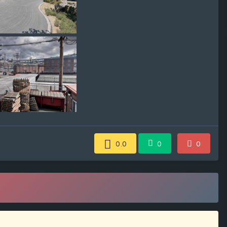
0.0
0
0