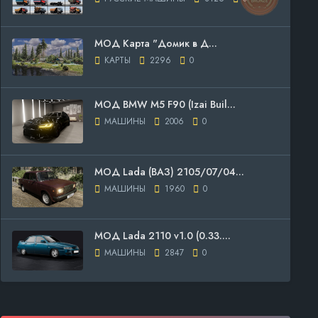
МОД Карта "Домик в Д...
КАРТЫ
2296
0
МОД BMW M5 F90 (Izai Buil...
МАШИНЫ
2006
0
МОД Lada (ВАЗ) 2105/07/04...
МАШИНЫ
1960
0
МОД Lada 2110 v1.0 (0.33....
МАШИНЫ
2847
0