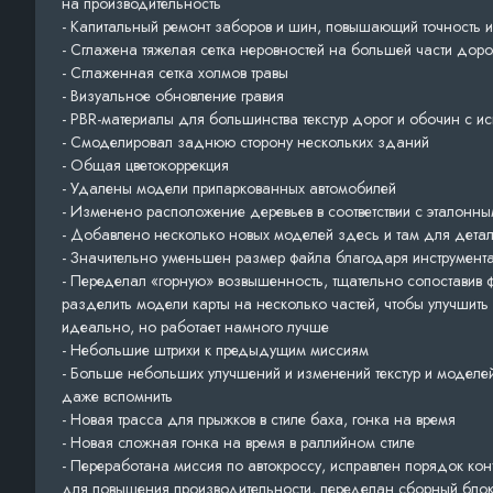
на производительность
- Капитальный ремонт заборов и шин, повышающий точность 
- Сглажена тяжелая сетка неровностей на большей части доро
- Сглаженная сетка холмов травы
- Визуальное обновление гравия
- PBR-материалы для большинства текстур дорог и обочин с и
- Смоделировал заднюю сторону нескольких зданий
- Общая цветокоррекция
- Удалены модели припаркованных автомобилей
- Изменено расположение деревьев в соответствии с эталонны
- Добавлено несколько новых моделей здесь и там для дета
- Значительно уменьшен размер файла благодаря инструмента
- Переделал «горную» возвышенность, тщательно сопоставив фо
разделить модели карты на несколько частей, чтобы улучшить
идеально, но работает намного лучше
- Небольшие штрихи к предыдущим миссиям
- Больше небольших улучшений и изменений текстур и моделей 
даже вспомнить
- Новая трасса для прыжков в стиле баха, гонка на время
- Новая сложная гонка на время в раллийном стиле
- Переработана миссия по автокроссу, исправлен порядок кон
для повышения производительности, переделан сборный бло