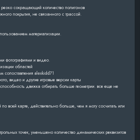
и резко сокращающий количество полигонов
жного покрытия, не связанного с трассой.
спользованием материализации.
ми фотографиями и видео.
лизации областей
м сопоставления alexkidd71
то, видео и другие игровые версии карты
 способность движка отбирать больше геометрии. все еще не
по всей карте, действительно больше, чем я могу сосчитать или
трольных точек, уменьшено количество динамических реквизитов
к