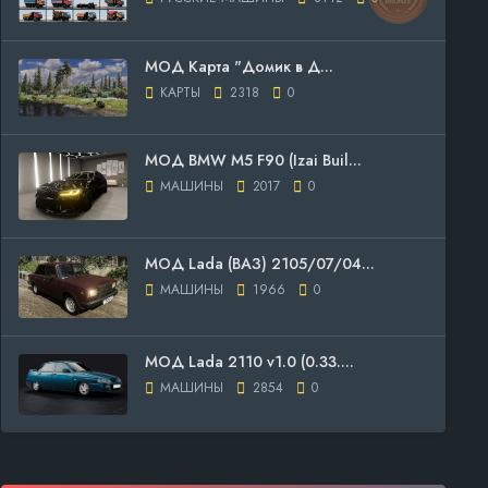
МОД Карта "Домик в Д...
КАРТЫ
2318
0
МОД BMW M5 F90 (Izai Buil...
МАШИНЫ
2017
0
МОД Lada (ВАЗ) 2105/07/04...
МАШИНЫ
1966
0
МОД Lada 2110 v1.0 (0.33....
МАШИНЫ
2854
0