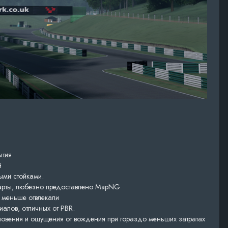
тия.
й
ыми стойками.
 карты, любезно предоставлено MapNG
 меньше отвлекали
алов, отличных от PBR.
новения и ощущения от вождения при гораздо меньших затратах