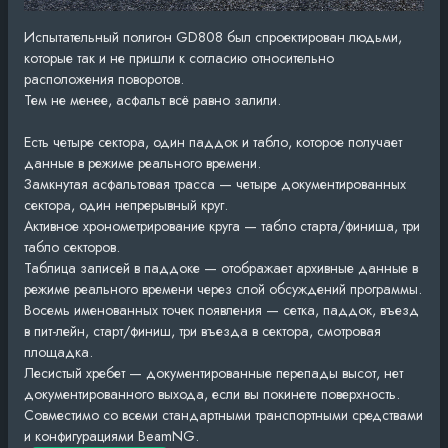
Испытательный полигон GD808 был спроектирован людьми,
которые так и не пришли к согласию относительно
расположения поворотов.
Тем не менее, асфальт всё равно залили.
Есть четыре сектора, один паддок и табло, которое получает
данные в режиме реального времени.
Замкнутая асфальтовая трасса — четыре документированных
сектора, один непрерывный круг.
Активное хронометрирование круга — табло старта/финиша, три
табло секторов.
Таблица записей в паддоке — отображает архивные данные в
режиме реального времени через слой обсуждений программы.
Восемь именованных точек появления — сетка, паддок, въезд
в пит-лейн, старт/финиш, три въезда в сектора, смотровая
площадка.
Лесистый хребет — документированные перепады высот, нет
документированного выхода, если вы покинете поверхность.
Совместимо со всеми стандартными транспортными средствами
и конфигурациями BeamNG.