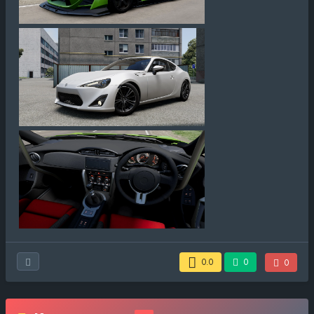
0.0
0
0