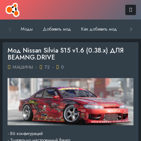
Моды
Добавить мод
Как добавить мод
Обратн
Мод Nissan Silvia S15 v1.6 (0.38.x) ДЛЯ
BEAMNG.DRIVE
МАШИНЫ
-
72
-
0
- 86 конфигураций
- Тщательно настроенный Jbeam