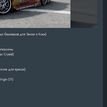
ых бамперов для Зенки и Коки)
капюшоны
 Crystal)
слота для краски)
rigin D1)