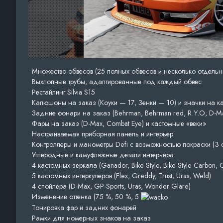
• Множество обвесов (25 полных обвесов и несколько отдельн
• Выхлопные трубы, адаптированные под каждый обвес
• Рестайлинг Silvia S15
• Капюшоны на заказ (Коуки — 17, Зенки — 10) и значки на 
• Задние фонари на заказ (Behrman, Behrman red, R.Y.O, D-Max
• Фары на заказ (D-Max, Сombat Eye) и кастомные «веки»
• Настраиваемая приборная панель и интерьер
• Контроллеры и манометры Defi с возможностью покраски (3 
• Углеродные и камуфляжные детали интерьера
• 4 кастомных зеркала (Ganador, Bike Style, Bike Style Carbon, O
• 5 кастомных интеркулеров (Flex, Greddy, Trust, Uras, Weld)
• 4 спойлера (D-Max, GP-Sports, Uras, Wonder Glare)
• Изменение оттенка (75 %, 50 %, 5
• Тонировка фар и задних фонарей
• Рамки для номерных знаков на заказ