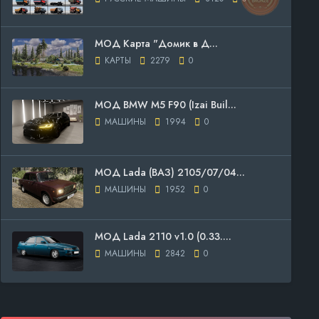
МОД Карта "Домик в Д...
КАРТЫ
2279
0
МОД BMW M5 F90 (Izai Buil...
МАШИНЫ
1994
0
МОД Lada (ВАЗ) 2105/07/04...
МАШИНЫ
1952
0
МОД Lada 2110 v1.0 (0.33....
МАШИНЫ
2842
0