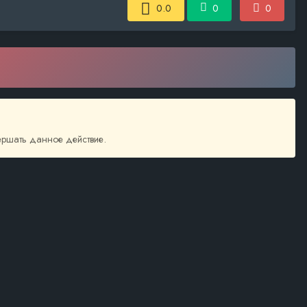
0.0
0
0
вершать данное действие.