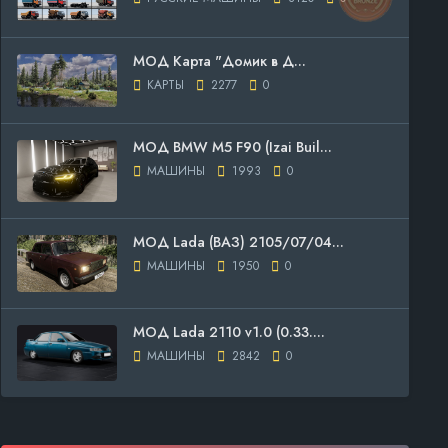
МОД Карта "Домик в Д...
КАРТЫ
2277
0
МОД BMW M5 F90 (Izai Buil...
МАШИНЫ
1993
0
МОД Lada (ВАЗ) 2105/07/04...
МАШИНЫ
1950
0
МОД Lada 2110 v1.0 (0.33....
МАШИНЫ
2842
0