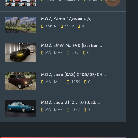
МОД Карта "Домик в Д...
КАРТЫ
2292
0
МОД BMW M5 F90 (Izai Buil...
МАШИНЫ
2005
0
МОД Lada (ВАЗ) 2105/07/04...
МАШИНЫ
1959
0
МОД Lada 2110 v1.0 (0.33....
МАШИНЫ
2847
0