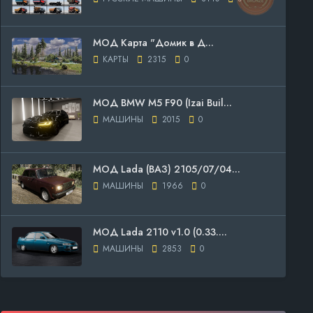
МОД Карта "Домик в Д...
КАРТЫ
2315
0
МОД BMW M5 F90 (Izai Buil...
МАШИНЫ
2015
0
МОД Lada (ВАЗ) 2105/07/04...
МАШИНЫ
1966
0
МОД Lada 2110 v1.0 (0.33....
МАШИНЫ
2853
0