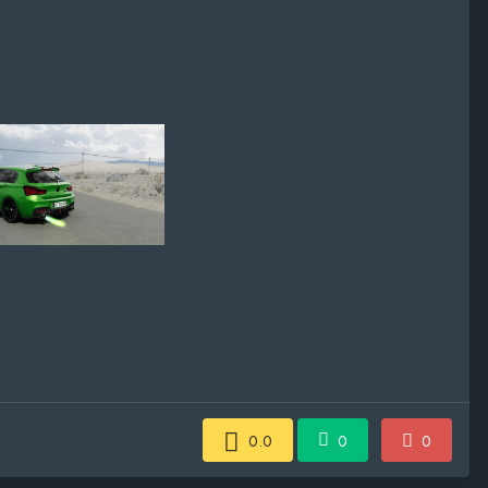
0.0
0
0