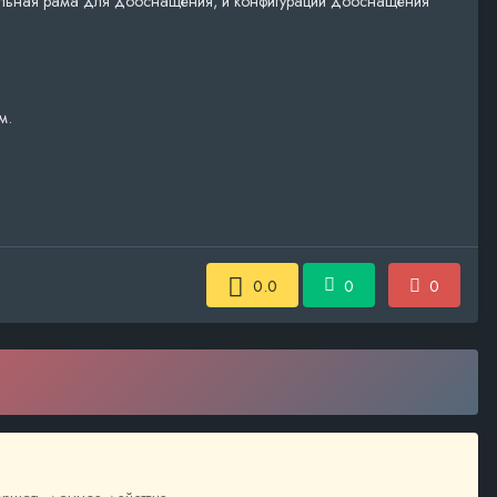
дельная рама для дооснащения, и конфигурации дооснащения
м.
0.0
0
0