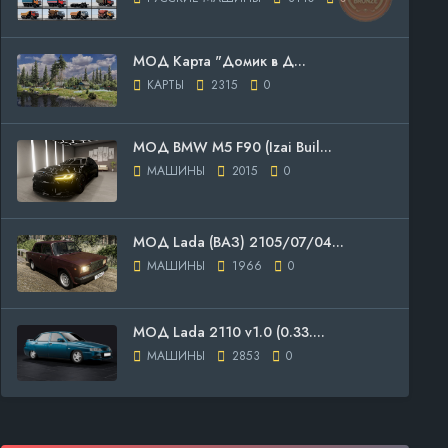
МОД Карта "Домик в Д...
КАРТЫ
2315
0
МОД BMW M5 F90 (Izai Buil...
МАШИНЫ
2015
0
МОД Lada (ВАЗ) 2105/07/04...
МАШИНЫ
1966
0
МОД Lada 2110 v1.0 (0.33....
МАШИНЫ
2853
0