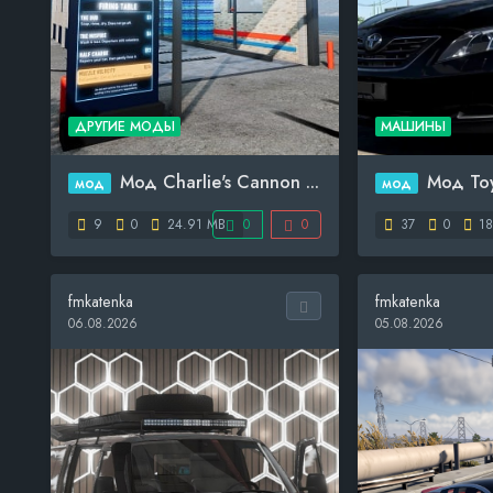
ДРУГИЕ МОДЫ
МАШИНЫ
Мод Charlie's Cannon ...
Мод Toyota
мод
мод
9
0
24.91 MB
0
0
37
0
18
fmkatenka
fmkatenka
06.08.2026
05.08.2026