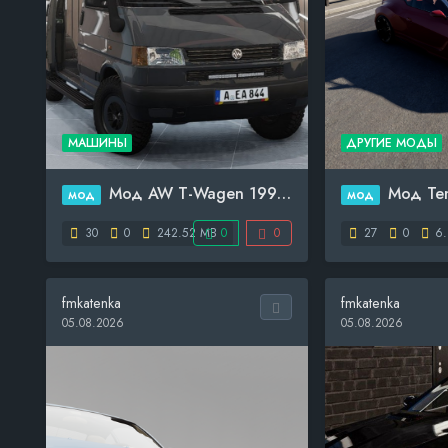
МАШИНЫ
ДРУГИЕ МОДЫ
Мод AW T-Wagen 1990-1999 ...
Мод Tempor
мод
мод
30
0
242.52 MB
0
0
27
0
6.
fmkatenka
fmkatenka
05.08.2026
05.08.2026