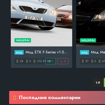
МАШИНЫ
МАШИНЫ
Мод ETK F-Series v1.04 (0...
Мод Merced
мод
мод
28
0
312.92 MB
0
0
27
0
67
1-9
Последние комментарии