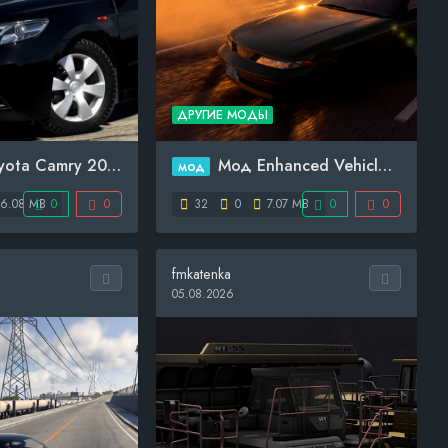
ДРУГИЕ МОДЫ
 Camry 2008-201...
Мод Enhanced Vehicle Effe...
мод
6.08 MB
0
0
32
0
7.07 MB
0
0
fmkatenka
05.08.2026