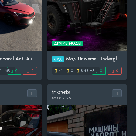
ДРУГИЕ МОДЫ
al Anti Aliasin...
Мод Universal Underglow v...
мод
14 MB
0
0
41
0
8.48 MB
0
0
fmkatenka
05.08.2026