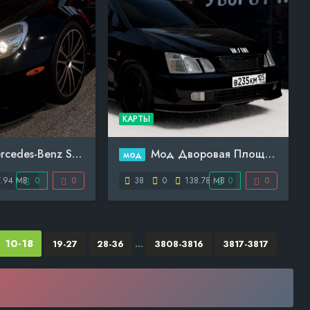
КАРТЫ
es-Benz SL65 AM...
Мод Дворовая Площадка - п...
мод
.94 MB
0
0
38
0
138.78 MB
0
0
10-18
19-27
28-36
...
3808-3816
3817-3817