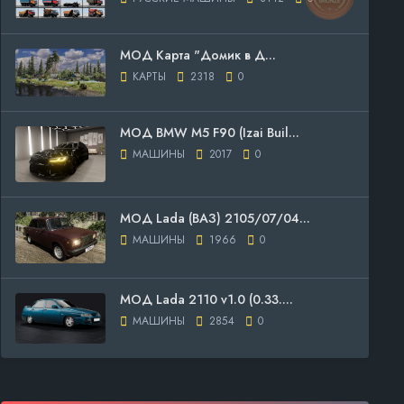
МОД Карта "Домик в Д...
КАРТЫ
2318
0
МОД BMW M5 F90 (Izai Buil...
МАШИНЫ
2017
0
МОД Lada (ВАЗ) 2105/07/04...
МАШИНЫ
1966
0
МОД Lada 2110 v1.0 (0.33....
МАШИНЫ
2854
0